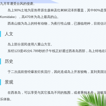
九月常遭受台风的侵袭。
岛上
90%
土地为亚热带原生森林及红树林沼泽所覆盖，其中
80%
是
Komidake
），高
470
米为岛上最高的山。
西表山猫为岛上的特有动物，为夜行性山猫，已濒临绝种，目前估
人文
岛上部分居民使用八重山方言。
东经
123
度
45
分
6.789
秒的子午线正好通过西表岛西部，岛上特地在
历史
于二次战前曾经爆发疟疾流行，因此造成岛上开发较晚，直到美国
景观
在西表岛，可以享受与其它孤岛不同的氛围，或者乘独木舟、游艇
乐体验。