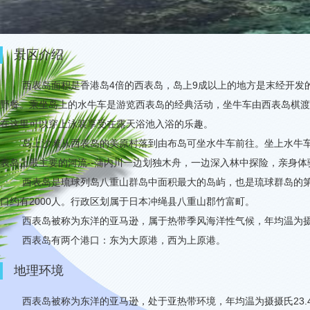
景区介绍
西表岛面积是香港岛
4
倍的西表岛，岛上
9
成以上的地方是末经开发
野餐。乘坐岛上的水牛车是游览西表岛的经典活动，坐牛车由西表岛棋渡
在这里可以穿上泳装享受在露天浴池入浴的乐趣。
岛上沙滩从西表岛的美原村落到由布岛可坐水牛车前往。坐上水牛
表岛上最主要的河流
--
蒲内川一边划独木舟，一边深入林中探险，亲身体
西表岛是琉球列岛八重山群岛中面积最大的岛屿，也是琉球群岛的
口约有
2000
人。行政区划属于日本冲绳县八重山郡竹富町。
西表岛被称为东洋的亚马逊，属于热带季风海洋性气候，年均温为
西表岛有两个港口：东为大原港，西为上原港。
地理环境
西表岛被称为东洋的亚马逊，处于亚热带环境，年均温为摄摄氏
23.