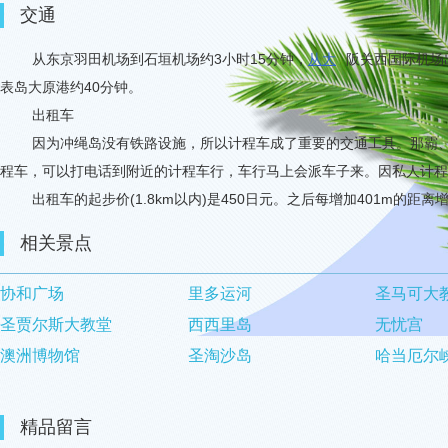
交通
从东京羽田机场到石垣机场约
3
小时
15
分钟，
从大
阪关西国际机场
表岛大原港约
40
分钟。
出租车
因为冲绳岛没有铁路设施，所以计程车成了重要的交通工具。那霸
程车，可以打电话到附近的计程车行，车行马上会派车子来。因私人计程
出租车的起步价
(1.8km
以内
)
是
450
日元。之后每增加
401m
的距离
相关景点
协和广场
里多运河
圣马可大
圣贾尔斯大教堂
西西里岛
无忧宫
澳洲博物馆
圣淘沙岛
哈当厄尔
精品留言